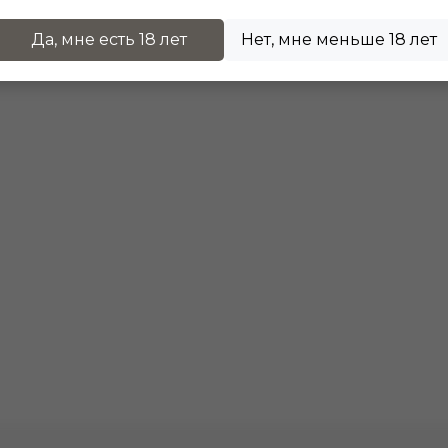
Да, мне есть 18 лет
Нет, мне меньше 18 лет