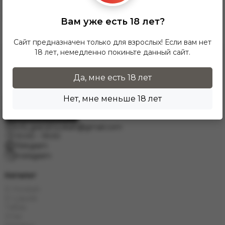
напишите нам на электронную почту
info.grand.hookah@gmail.com
.
Вам уже есть 18 лет?
Сайт предназначен только для взрослых! Если вам нет
18 лет, немедленно покиньте данный сайт.
Да, мне есть 18 лет
Нет, мне меньше 18 лет
Заказать звонок
info.grand.hookah@gmail.com
10:00 - 19:00
Telegram
Instagram
Каталог
E-Hookah
E-Liquids
Табак
Угли