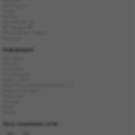
Кальяны
Аксессуары
Чаши
Колбы
Китайский чай
🎁 Подарки🎁
Популярные товары
Бренды
Информация
Доставка
Оплата
Контакты
О компании
Карта сайта
Политика конфиденциальности
Обмен и возврат
Гарантия
Отзывы
Блог
Акции
Мы в социальных сетях