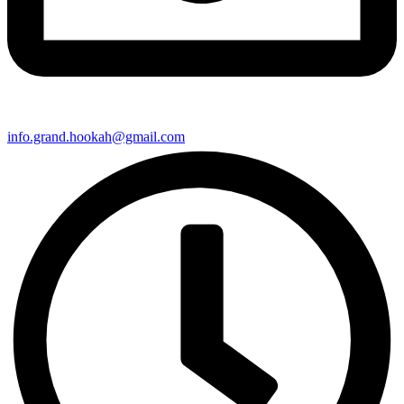
info.grand.hookah@gmail.com