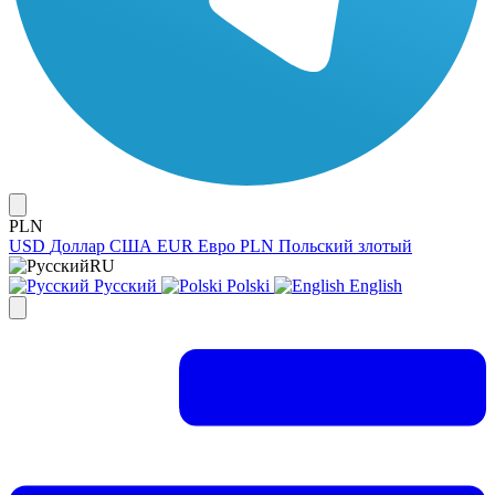
PLN
USD
Доллар США
EUR
Евро
PLN
Польский злотый
RU
Русский
Polski
English