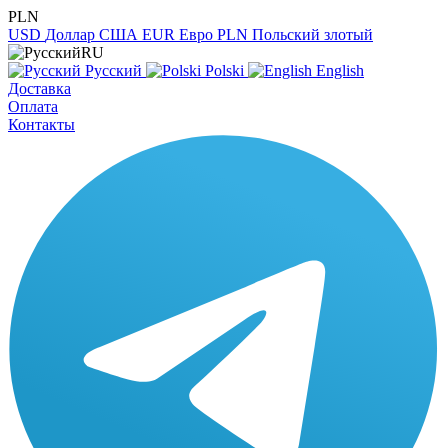
PLN
USD
Доллар США
EUR
Евро
PLN
Польский злотый
RU
Русский
Polski
English
Доставка
Оплата
Контакты