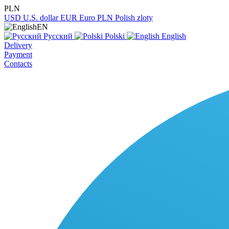
PLN
USD
U.S. dollar
EUR
Euro
PLN
Polish zloty
EN
Русский
Polski
English
Delivery
Payment
Contacts