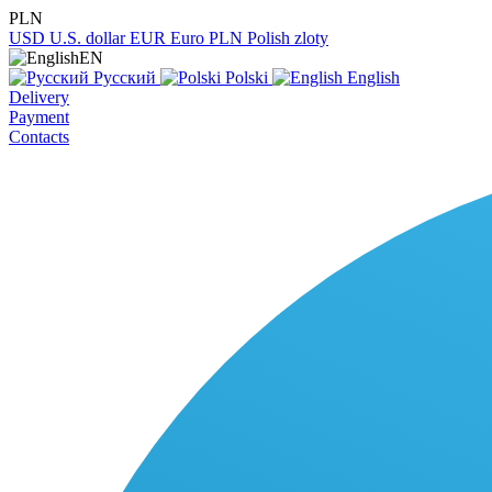
PLN
USD
U.S. dollar
EUR
Euro
PLN
Polish zloty
EN
Русский
Polski
English
Delivery
Payment
Contacts