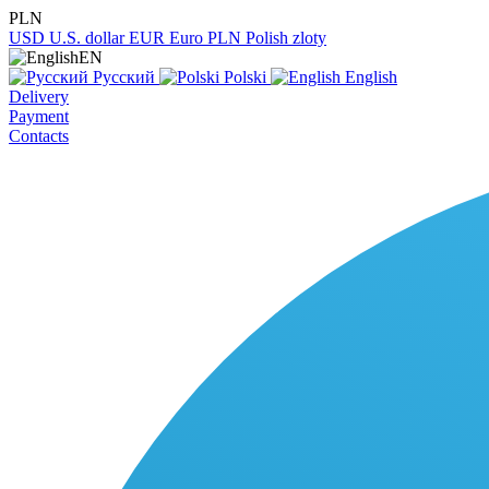
PLN
USD
U.S. dollar
EUR
Euro
PLN
Polish zloty
EN
Русский
Polski
English
Delivery
Payment
Contacts