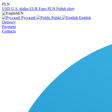
PLN
USD
U.S. dollar
EUR
Euro
PLN
Polish zloty
EN
Русский
Polski
English
Delivery
Payment
Contacts