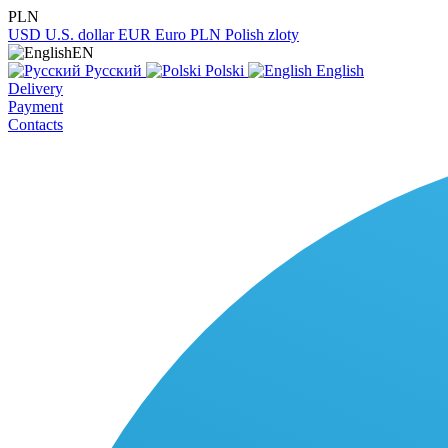
PLN
USD
U.S. dollar
EUR
Euro
PLN
Polish zloty
EN
Русский
Polski
English
Delivery
Payment
Contacts