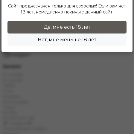
Сайт предназначен только для взрослых! Если вам нет
18 лет, немедленно покиньте данный сайт.
Да, мне есть 18 лет
Заказать звонок
info.grand.hookah@gmail.com
Нет, мне меньше 18 лет
10:00 - 19:00
Telegram
Instagram
Каталог
E-Hookah
E-Liquids
Табак
Угли
Кальяны
Аксессуары
Чаши
Колбы
Китайский чай
🎁 Подарки🎁
Популярные товары