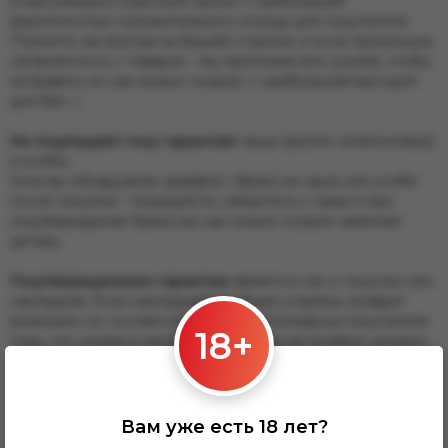
в максимально короткие сроки, с наибольшей
вероятностью положительного исхода для покупателя.
Помните, мы всегда на Вашей стороне, и если произошла
неприятность с товаром - мы приложим все усилия, чтобы
исправить ее как можно скорее, с наибольшей выгодой
для Вас :)
Не подпадают под гарантию
чаши (кроме силиконовых)
и колбы.
Если вы обнаружили деффект (брак) на чаше или колбе
после покупки - пожалуйста, свяжитесь с нами и при
подтверждении брака мы как можно скорее заменим
деталь.
Подтверждением гарантии
является чек о покупке или
накладная. Если накладная\чек были утеряны, возврат
возможен по соответствию номера телефона покупателя
18+
тому, что указан в заказе. В таком случае возврат должен
осуществлять человек, на которого был оформлен заказ.
Вам уже есть 18 лет?