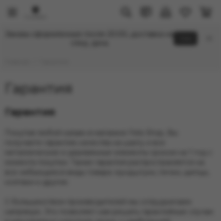
Заказы оформленные после 20:00, доставка на
Click
след. день
Главная
Гарантия
Гарантия
Гарантия
Покупая любой кальян в магазине Felix Shop, Вы
получаете гарантию качества на шахту и все
металлические и деревянные элементы сроком на 1 год с
момента покупки. Также гарантия распространяется на
все небьющиеся виды товара: мундштуки, печки, щипцы,
колпаки и другие.
С большинством производителей мы сотрудничаем
напрямую. Это позволяет нам решать гарантийные случаи