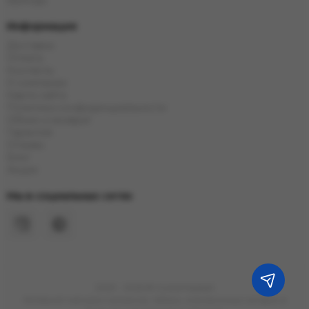
Бренды
Информация
Доставка
Оплата
Контакты
О компании
Карта сайта
Политика конфиденциальности
Обмен и возврат
Гарантия
Отзывы
Блог
Акции
Мы в социальных сетях
2023 - 2026 © Grand Hookah
Интернет-магазин кальянов, табака, электронных сигарет в