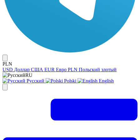
PLN
USD
Доллар США
EUR
Евро
PLN
Польский злотый
RU
Русский
Polski
English