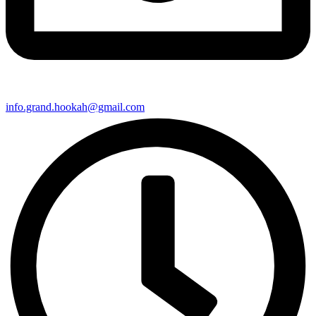
info.grand.hookah@gmail.com