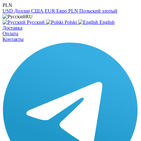
PLN
USD
Доллар США
EUR
Евро
PLN
Польский злотый
RU
Русский
Polski
English
Доставка
Оплата
Контакты