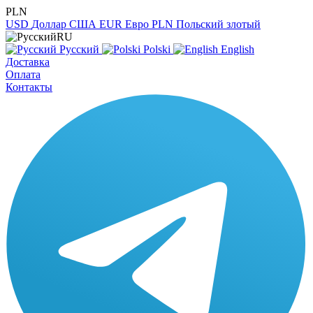
PLN
USD
Доллар США
EUR
Евро
PLN
Польский злотый
RU
Русский
Polski
English
Доставка
Оплата
Контакты