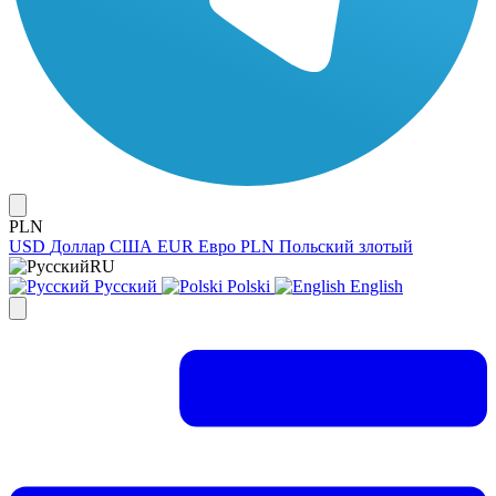
PLN
USD
Доллар США
EUR
Евро
PLN
Польский злотый
RU
Русский
Polski
English