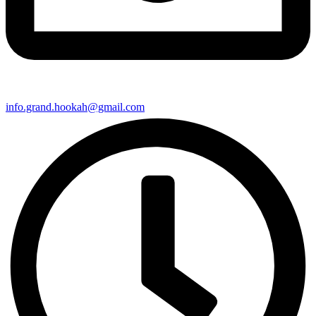
info.grand.hookah@gmail.com