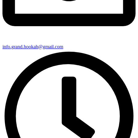
info.grand.hookah@gmail.com