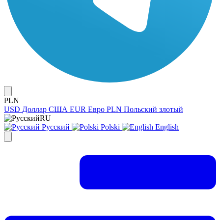
PLN
USD
Доллар США
EUR
Евро
PLN
Польский злотый
RU
Русский
Polski
English