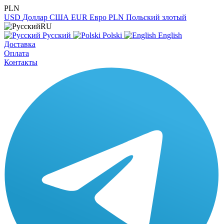
PLN
USD
Доллар США
EUR
Евро
PLN
Польский злотый
RU
Русский
Polski
English
Доставка
Оплата
Контакты