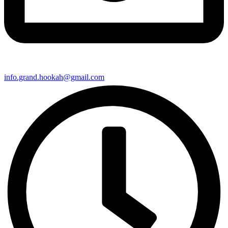
info.grand.hookah@gmail.com