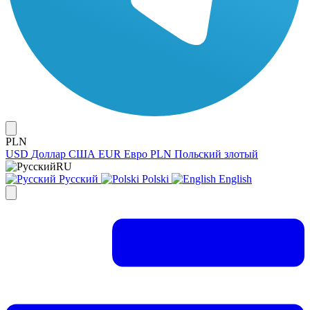
PLN
USD
Доллар США
EUR
Евро
PLN
Польский злотый
RU
Русский
Polski
English