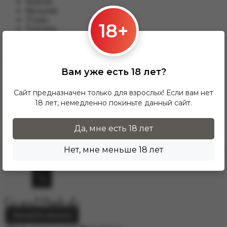
Краков;
Вроцлав;
Лодзь;
18+
Познань;
Гданьск и другим.
Для данного варианты доставки подходят заказы от 17 zl.
При заказе от 300 zł доставка InPost предоставляется
Вам уже есть 18 лет?
БЕСПЛАТНО по Польше.
Доставка по гордам Европу осущесвляется через
Сайт предназначен только для взрослых! Если вам нет
курьерскую службу DPD. Для расчёта стоимости
18 лет, немедленно покиньте данный сайт.
напишите нам на электронную почту
info.grand.hookah@gmail.com
.
Да, мне есть 18 лет
Нет, мне меньше 18 лет
Заказать звонок