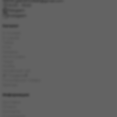
info.grand.hookah@gmail.com
10:00 - 19:00
Telegram
Instagram
Каталог
E-Hookah
E-Liquids
Табак
Угли
Кальяны
Аксессуары
Чаши
Колбы
Китайский чай
🎁 Подарки🎁
Популярные товары
Бренды
Информация
Доставка
Оплата
Контакты
О компании