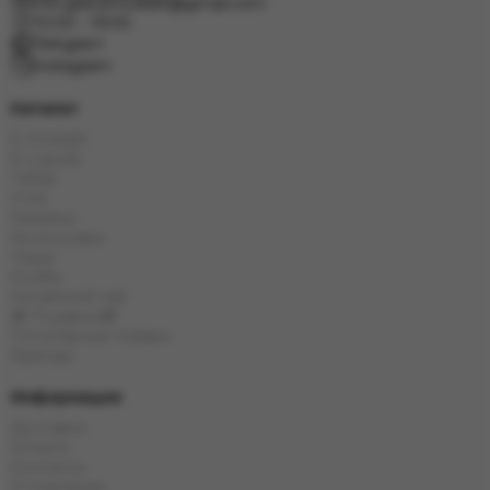
info.grand.hookah@gmail.com
10:00 - 19:00
Telegram
Instagram
Каталог
E-Hookah
E-Liquids
Табак
Угли
Кальяны
Аксессуары
Чаши
Колбы
Китайский чай
🎁 Подарки🎁
Популярные товары
Бренды
Информация
Доставка
Оплата
Контакты
О компании