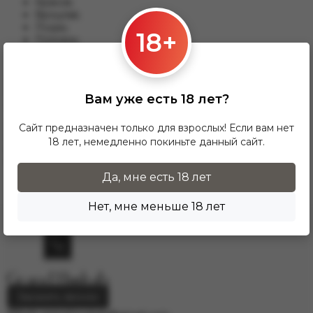
Краков;
Вроцлав;
Лодзь;
18+
Познань;
Гданьск и другим.
Для данного варианты доставки подходят заказы от 17 zl.
При заказе от 300 zł доставка InPost предоставляется
Вам уже есть 18 лет?
БЕСПЛАТНО по Польше.
Доставка по гордам Европу осущесвляется через
Сайт предназначен только для взрослых! Если вам нет
курьерскую службу DPD. Для расчёта стоимости
18 лет, немедленно покиньте данный сайт.
напишите нам на электронную почту
info.grand.hookah@gmail.com
.
Да, мне есть 18 лет
Нет, мне меньше 18 лет
Заказать звонок