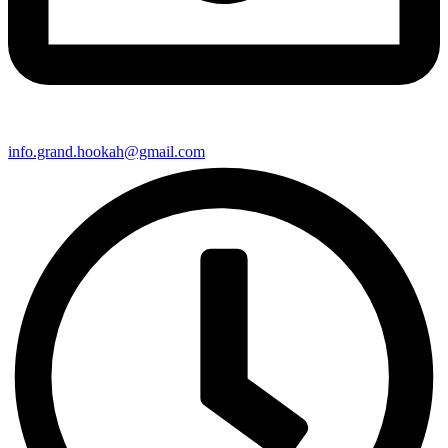
info.grand.hookah@gmail.com