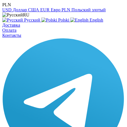
PLN
USD
Доллар США
EUR
Евро
PLN
Польский злотый
RU
Русский
Polski
English
Доставка
Оплата
Контакты