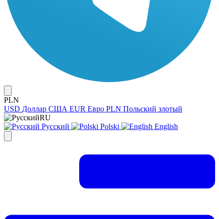
PLN
USD
Доллар США
EUR
Евро
PLN
Польский злотый
RU
Русский
Polski
English