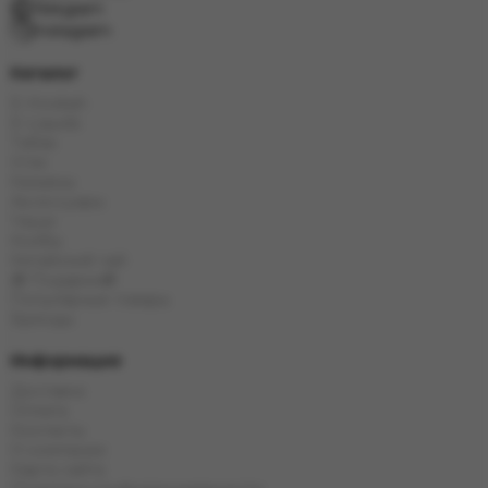
Telegram
Instagram
Каталог
E-Hookah
E-Liquids
Табак
Угли
Кальяны
Аксессуары
Чаши
Колбы
Китайский чай
🎁 Подарки🎁
Популярные товары
Бренды
Информация
Доставка
Оплата
Контакты
О компании
Карта сайта