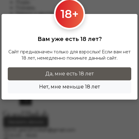
Лодзь;
Познань;
18+
Гданьск и другим.
Для данного варианты доставки подходят заказы от 17 zl.
При заказе от 300 zł доставка InPost предоставляется
БЕСПЛАТНО по Польше.
Вам уже есть 18 лет?
Доставка по гордам Европу осущесвляется через
курьерскую службу DPD. Для расчёта стоимости
Сайт предназначен только для взрослых! Если вам нет
напишите нам на электронную почту
18 лет, немедленно покиньте данный сайт.
info.grand.hookah@gmail.com
.
Да, мне есть 18 лет
Нет, мне меньше 18 лет
Заказать звонок
info.grand.hookah@gmail.com
10:00 - 19:00