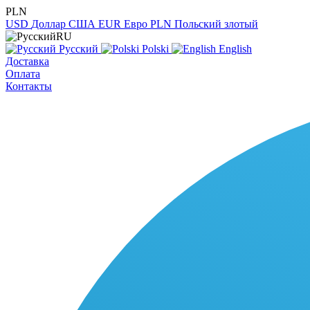
PLN
USD
Доллар США
EUR
Евро
PLN
Польский злотый
RU
Русский
Polski
English
Доставка
Оплата
Контакты