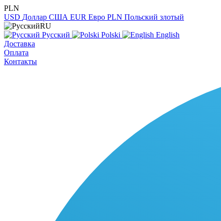
PLN
USD
Доллар США
EUR
Евро
PLN
Польский злотый
RU
Русский
Polski
English
Доставка
Оплата
Контакты