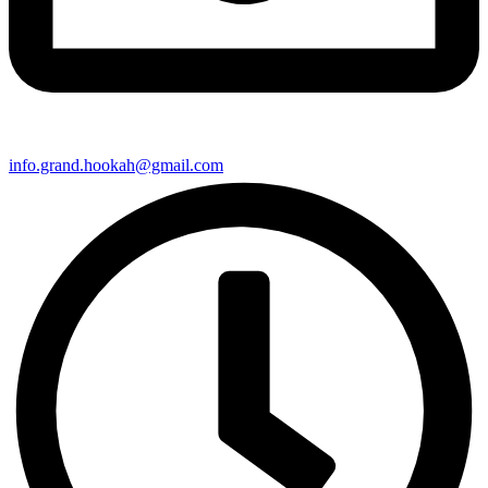
info.grand.hookah@gmail.com