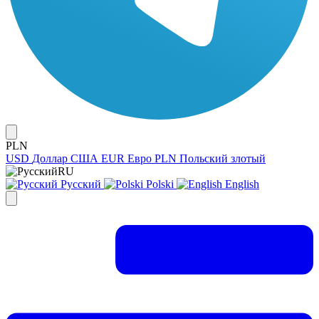
PLN
USD
Доллар США
EUR
Евро
PLN
Польский злотый
RU
Русский
Polski
English