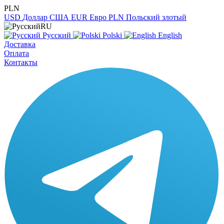
PLN
USD
Доллар США
EUR
Евро
PLN
Польский злотый
RU
Русский
Polski
English
Доставка
Оплата
Контакты