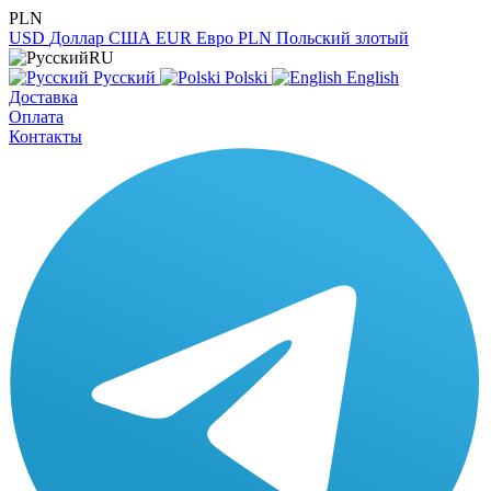
PLN
USD
Доллар США
EUR
Евро
PLN
Польский злотый
RU
Русский
Polski
English
Доставка
Оплата
Контакты