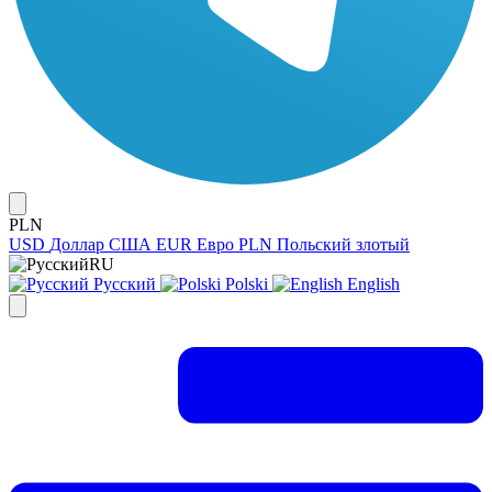
PLN
USD
Доллар США
EUR
Евро
PLN
Польский злотый
RU
Русский
Polski
English