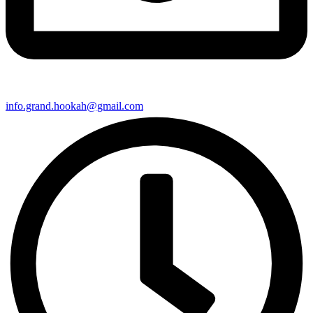
info.grand.hookah@gmail.com