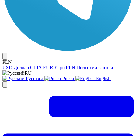
PLN
USD
Доллар США
EUR
Евро
PLN
Польский злотый
RU
Русский
Polski
English