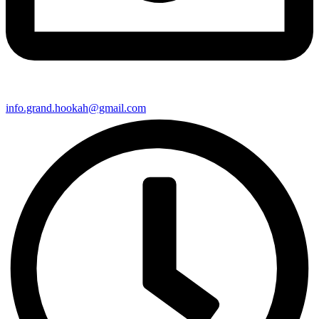
info.grand.hookah@gmail.com