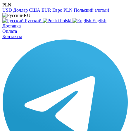
PLN
USD
Доллар США
EUR
Евро
PLN
Польский злотый
RU
Русский
Polski
English
Доставка
Оплата
Контакты