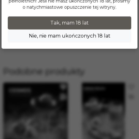
pełnoletnich! Jeśli nie masz ukończonych 18 lat, prosimy
o natychmiastowe opuszczenie tej witryny.
Volodymyr
Tak, mam 18 lat
VO
24.04.2026 в 13:22
Nie, nie mam ukończonych 18 lat
Нежный, сладкий вкус, купить только в соло.
Podobne produkty