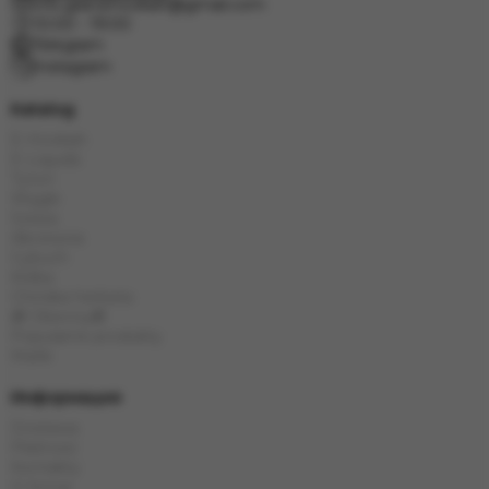
info.grand.hookah@gmail.com
10:00 - 19:00
Telegram
Instagram
Katalog
E-Hookah
E-Liquids
Tytoń
Węgle
Szisza
Akcesoria
Cybuch
Kolba
Chińska herbata
🎁 Obecny🎁
Popularne produkty
Marki
Информация
Dostawa
Płatność
Kontakty
O firmie