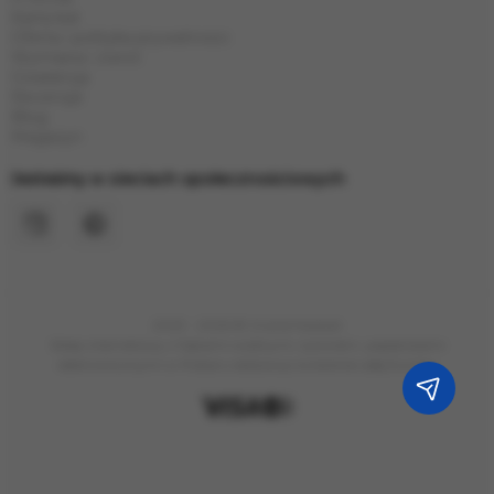
Karta kat
Oferta i polityka prywatności
Wymiana i zwrot
Gwarancja
Recenzje
Blog
Magazyn
Jesteśmy w sieciach społecznościowych
2023 - 2026 © Grand Hookah
Sklep internetowy z fajkami wodnymi, tytoniem, papierosami
elektronicznymi w Polsce z dostawą na terenie całej Europy