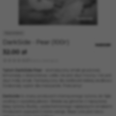
4:20
Jent Classic Line
Ready
BRUSKO
DarkSide - Pear (100г)
32.00 zł
Ocena i recenzje (1)
Tytoń DarkSide Pear
- aromatyczny smak gruszowej
lemoniady z dzieciństwa. Lekki, nie jest zbyt mocny i nie jest
zbyt mdły smak. Fantastyczny dla wielbicieli lekkiej słodkości.
Doskonały wybór dla mieszanek. Polecamy!
Darkside
to znany producent intensywnego tytoniu do fajki
wodnej o wysokiej jakości. Składa się głównie z najwyższej
klasy tytoniu Burley, uszlachetnionego najlepszymi smakami.
Producent wypuścił 2 różne wersje. Base Line jest nieco