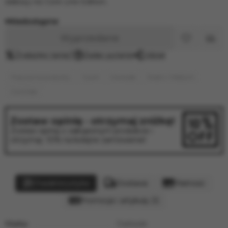
słabszy niż Core Line Edition.
Niedostępne
Wyprzedane
Znalazłeś taniej?
Zadać pytanie
Udział
Popularne produkty
Tytoń
Darkside
Średni / Medium
DarkSide
Zostaw opinię - otrzymaj zniżkę!
Zostaw opinię o zakupionym produkcie i
otrzymaj -10% na kolejne zamówienie!
Charakterystyka
Dostawa
Płatność
Promocje i artykuły (1)
Marka:
Darkside