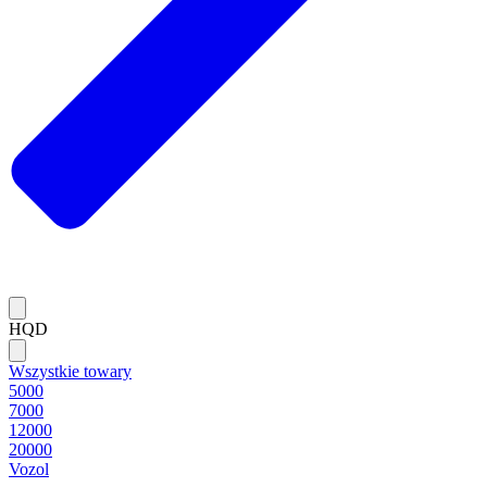
HQD
Wszystkie towary
5000
7000
12000
20000
Vozol