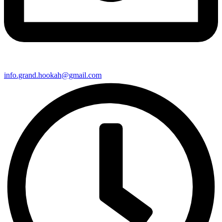
info.grand.hookah@gmail.com