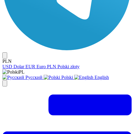
PLN
USD
Dolar
EUR
Euro
PLN
Polski złoty
PL
Русский
Polski
English