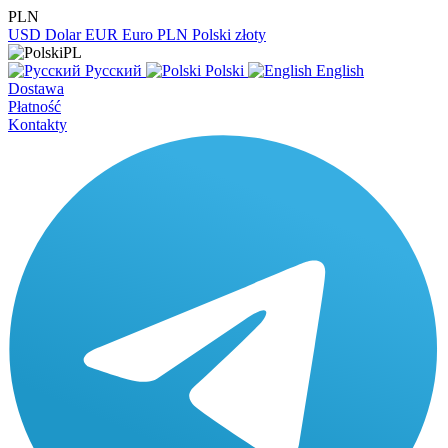
PLN
USD
Dolar
EUR
Euro
PLN
Polski złoty
PL
Русский
Polski
English
Dostawa
Płatność
Kontakty