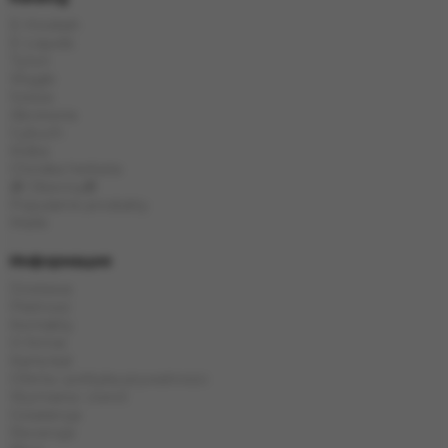
E-Hookah
E-Liquids
Tytoń
Węgle
Szisza
Akcesoria
Cybuch
Kolba
Chińska herbata
🎁 Obecny🎁
Popularne produkty
Marki
Информация
Dostawa
Płatność
Kontakty
O firmie
Karta kat
Oferta i polityka prywatności
Wymiana i zwrot
Gwarancja
Recenzje