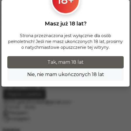
Dla tej opcji dostawy minimalna wartość zamówienia wynosi
17 zł. Przy zamówieniu powyżej 300 zł dostawa InPost na
terenie Polski jest BEZPŁATNA.
Masz już 18 lat?
Dostawy do krajów Europy realizujemy za pośrednictwem
firmy kurierskiej DPD. W celu wyceny prosimy o kontakt
Strona przeznaczona jest wyłącznie dla osób
mailowy pod adresem
info.grand.hookah@gmail.com
.
pełnoletnich! Jeśli nie masz ukończonych 18 lat, prosimy
o natychmiastowe opuszczenie tej witryny.
Tak, mam 18 lat
Nie, nie mam ukończonych 18 lat
Poproś o telefon
info.grand.hookah@gmail.com
10:00 - 19:00
Telegram
Instagram
Katalog