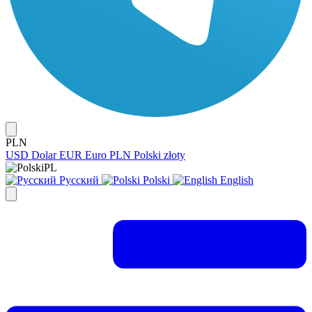
PLN
USD
Dolar
EUR
Euro
PLN
Polski złoty
PL
Русский
Polski
English