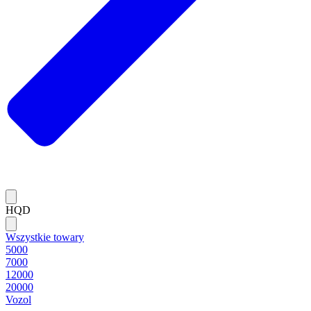
HQD
Wszystkie towary
5000
7000
12000
20000
Vozol