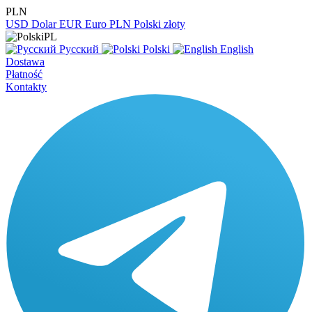
PLN
USD
Dolar
EUR
Euro
PLN
Polski złoty
PL
Русский
Polski
English
Dostawa
Płatność
Kontakty