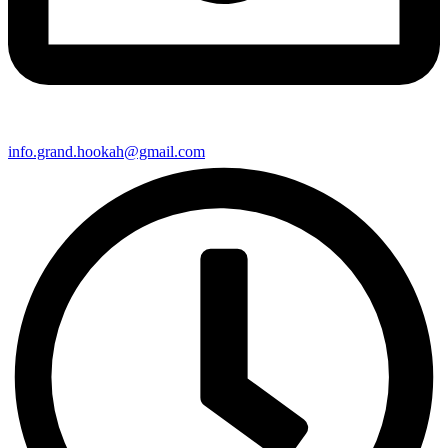
info.grand.hookah@gmail.com