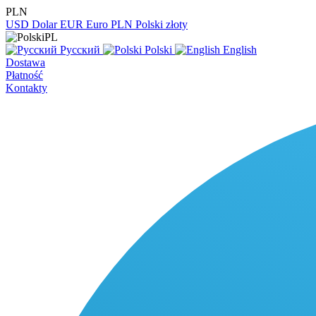
PLN
USD
Dolar
EUR
Euro
PLN
Polski złoty
PL
Русский
Polski
English
Dostawa
Płatność
Kontakty