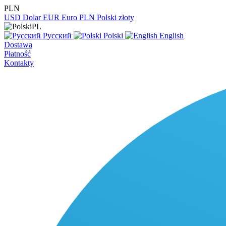
PLN
USD
Dolar
EUR
Euro
PLN
Polski złoty
PL
Русский
Polski
English
Dostawa
Płatność
Kontakty