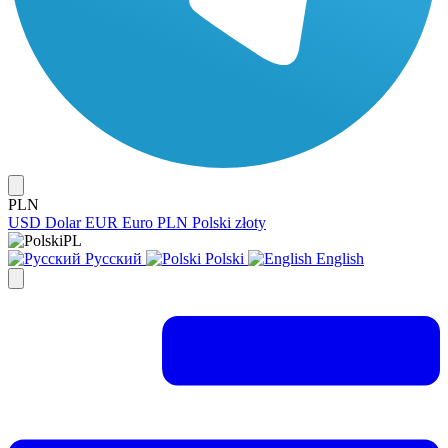
PLN
USD
Dolar
EUR
Euro
PLN
Polski złoty
PL
Русский
Polski
English