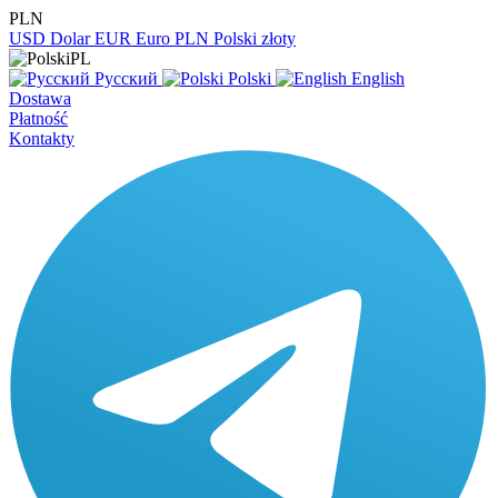
PLN
USD
Dolar
EUR
Euro
PLN
Polski złoty
PL
Русский
Polski
English
Dostawa
Płatność
Kontakty