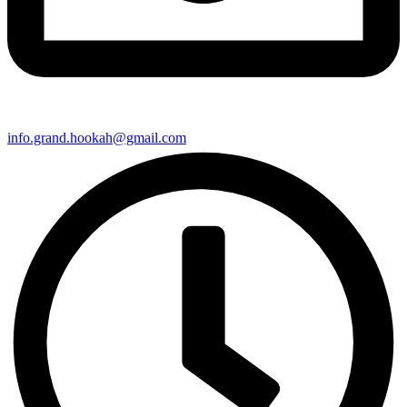
info.grand.hookah@gmail.com