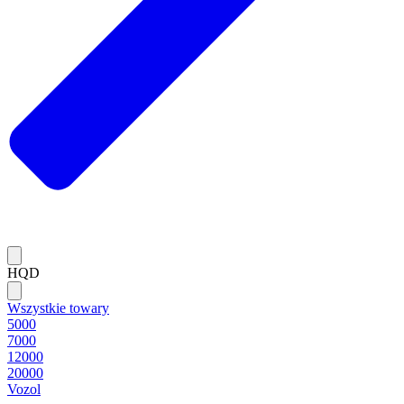
HQD
Wszystkie towary
5000
7000
12000
20000
Vozol