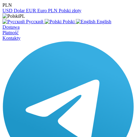
PLN
USD
Dolar
EUR
Euro
PLN
Polski złoty
PL
Русский
Polski
English
Dostawa
Płatność
Kontakty