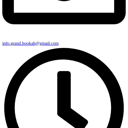
info.grand.hookah@gmail.com