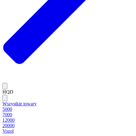
HQD
Wszystkie towary
5000
7000
12000
20000
Vozol