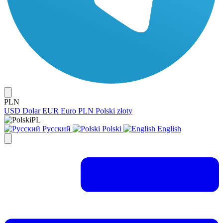
PLN
USD
Dolar
EUR
Euro
PLN
Polski złoty
PL
Русский
Polski
English