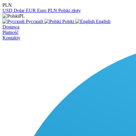
PLN
USD
Dolar
EUR
Euro
PLN
Polski złoty
PL
Русский
Polski
English
Dostawa
Płatność
Kontakty