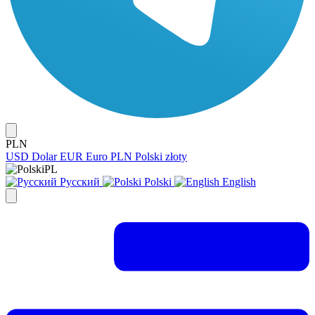
PLN
USD
Dolar
EUR
Euro
PLN
Polski złoty
PL
Русский
Polski
English