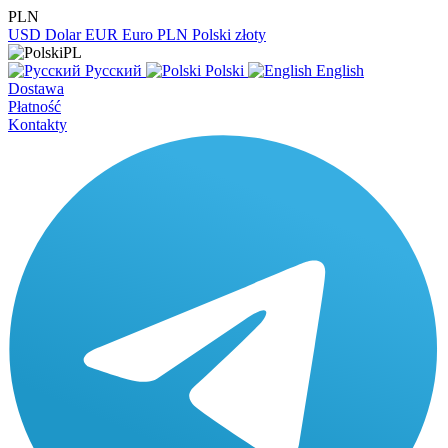
PLN
USD
Dolar
EUR
Euro
PLN
Polski złoty
PL
Русский
Polski
English
Dostawa
Płatność
Kontakty