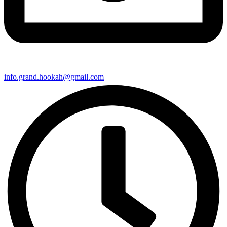
info.grand.hookah@gmail.com