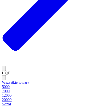
HQD
Wszystkie towary
5000
7000
12000
20000
Vozol