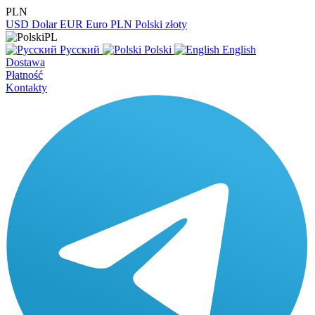
PLN
USD
Dolar
EUR
Euro
PLN
Polski złoty
PL
Русский
Polski
English
Dostawa
Płatność
Kontakty