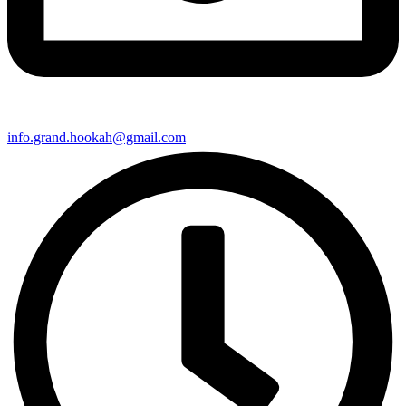
info.grand.hookah@gmail.com