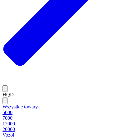
HQD
Wszystkie towary
5000
7000
12000
20000
Vozol