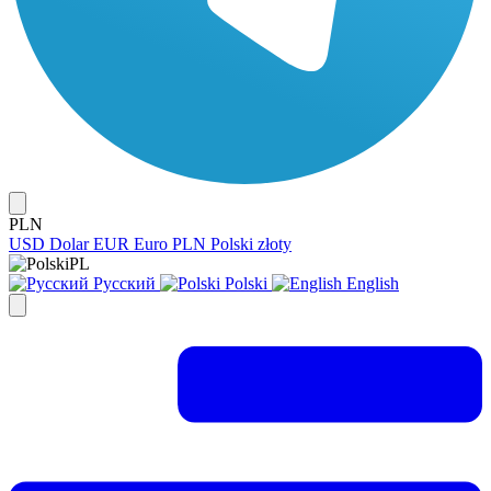
PLN
USD
Dolar
EUR
Euro
PLN
Polski złoty
PL
Русский
Polski
English