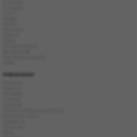
E-Hookah
E-Liquids
Tytoń
Węgle
Szisza
Akcesoria
Cybuch
Kolba
Chińska herbata
🎁 Obecny🎁
Popularne produkty
Marki
Информация
Dostawa
Płatność
Kontakty
O firmie
Karta kat
Oferta i polityka prywatności
Wymiana i zwrot
Gwarancja
Recenzje
Blog