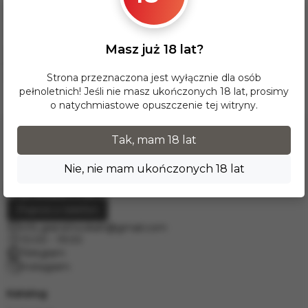
Dla tej opcji dostawy minimalna wartość zamówienia wynosi
17 zł. Przy zamówieniu powyżej 300 zł dostawa InPost na
terenie Polski jest BEZPŁATNA.
Masz już 18 lat?
Dostawy do krajów Europy realizujemy za pośrednictwem
firmy kurierskiej DPD. W celu wyceny prosimy o kontakt
mailowy pod adresem
info.grand.hookah@gmail.com
.
Strona przeznaczona jest wyłącznie dla osób
pełnoletnich! Jeśli nie masz ukończonych 18 lat, prosimy
o natychmiastowe opuszczenie tej witryny.
Tak, mam 18 lat
Nie, nie mam ukończonych 18 lat
Poproś o telefon
info.grand.hookah@gmail.com
10:00 - 19:00
Telegram
Instagram
Katalog