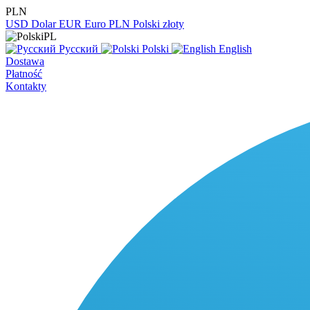
PLN
USD
Dolar
EUR
Euro
PLN
Polski złoty
PL
Русский
Polski
English
Dostawa
Płatność
Kontakty