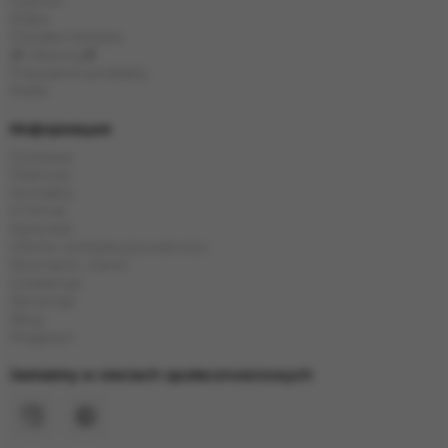
Cybuch
Kolba
Chińska herbata
🎁 Obecny🎁
Popularne produkty
Marki
Информация
Dostawa
Płatność
Kontakty
O firmie
Karta kat
Oferta i polityka prywatności
Wymiana i zwrot
Gwarancja
Recenzje
Blog
Magazyn
Jesteśmy w sieciach społecznościowych