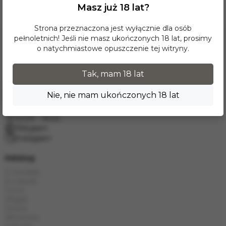
Masz już 18 lat?
Strona przeznaczona jest wyłącznie dla osób
pełnoletnich! Jeśli nie masz ukończonych 18 lat, prosimy
o natychmiastowe opuszczenie tej witryny.
Tak, mam 18 lat
Nie, nie mam ukończonych 18 lat
Poproś o telefon
info.grand.hookah@gmail.com
10:00 - 19:00
Telegram
Instagram
Katalog
E-Hookah
E-Liquids
Tytoń
Węgle
Szisza
Akcesoria