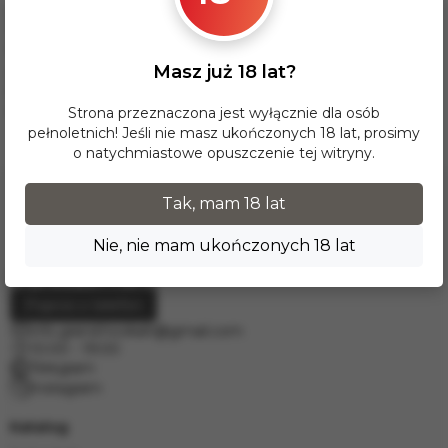
Dla tej opcji dostawy minimalna wartość zamówienia wynosi
17 zł. Przy zamówieniu powyżej 300 zł dostawa InPost na
terenie Polski jest BEZPŁATNA.
Masz już 18 lat?
Dostawy do krajów Europy realizujemy za pośrednictwem
firmy kurierskiej DPD. W celu wyceny prosimy o kontakt
mailowy pod adresem
info.grand.hookah@gmail.com
.
Strona przeznaczona jest wyłącznie dla osób
pełnoletnich! Jeśli nie masz ukończonych 18 lat, prosimy
o natychmiastowe opuszczenie tej witryny.
Tak, mam 18 lat
Nie, nie mam ukończonych 18 lat
Poproś o telefon
info.grand.hookah@gmail.com
10:00 - 19:00
Telegram
Instagram
Katalog