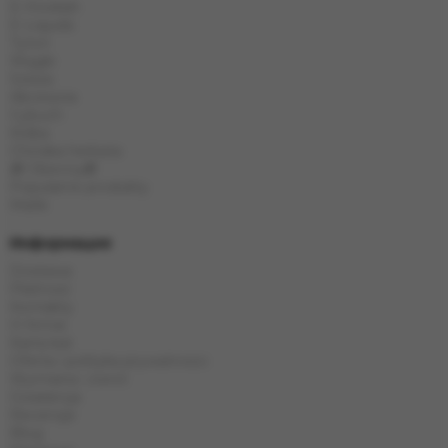
E-Hookah
E-Liquids
Tytoń
Węgle
Szisza
Akcesoria
Cybuch
Kolba
Chińska herbata
🎁 Obecny🎁
Popularne produkty
Marki
Информация
Dostawa
Płatność
Kontakty
O firmie
Karta kat
Oferta i polityka prywatności
Wymiana i zwrot
Gwarancja
Recenzje
Blog