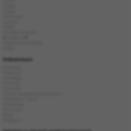
Tytoń
Węgle
Szisza
Akcesoria
Cybuch
Kolba
Chińska herbata
🎁 Obecny🎁
Popularne produkty
Marki
Информация
Dostawa
Płatność
Kontakty
O firmie
Karta kat
Oferta i polityka prywatności
Wymiana i zwrot
Gwarancja
Recenzje
Blog
Magazyn