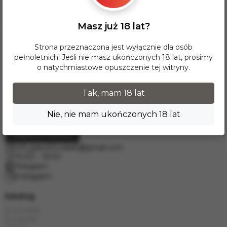
terenie Polski jest BEZPŁATNA.
Dostawy do krajów Europy realizujemy za pośrednictwem
Masz już 18 lat?
firmy kurierskiej DPD. W celu wyceny prosimy o kontakt
mailowy pod adresem
info.grand.hookah@gmail.com
.
Strona przeznaczona jest wyłącznie dla osób
pełnoletnich! Jeśli nie masz ukończonych 18 lat, prosimy
o natychmiastowe opuszczenie tej witryny.
Tak, mam 18 lat
Nie, nie mam ukończonych 18 lat
Poproś o telefon
info.grand.hookah@gmail.com
10:00 - 19:00
Telegram
Instagram
Katalog
E-Hookah
E-Liquids