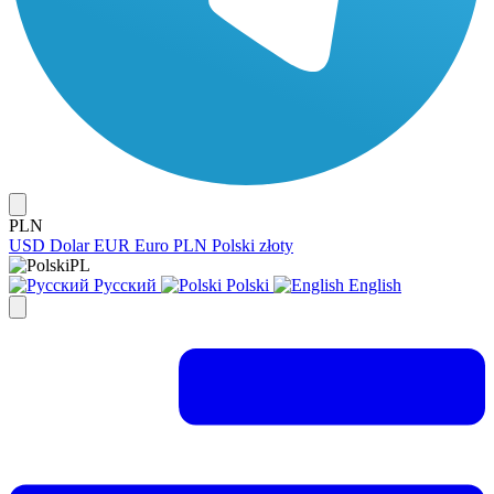
PLN
USD
Dolar
EUR
Euro
PLN
Polski złoty
PL
Русский
Polski
English