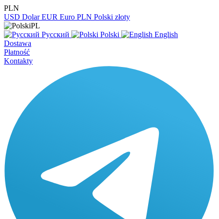
PLN
USD
Dolar
EUR
Euro
PLN
Polski złoty
PL
Русский
Polski
English
Dostawa
Płatność
Kontakty