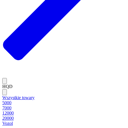
HQD
Wszystkie towary
5000
7000
12000
20000
Vozol