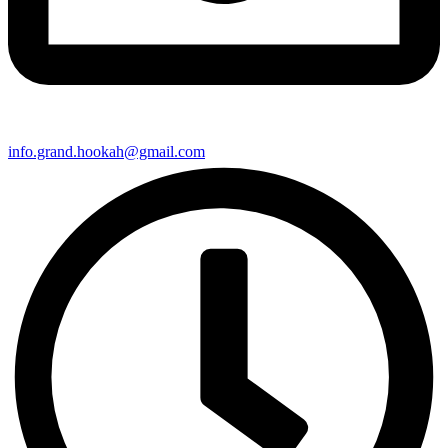
info.grand.hookah@gmail.com