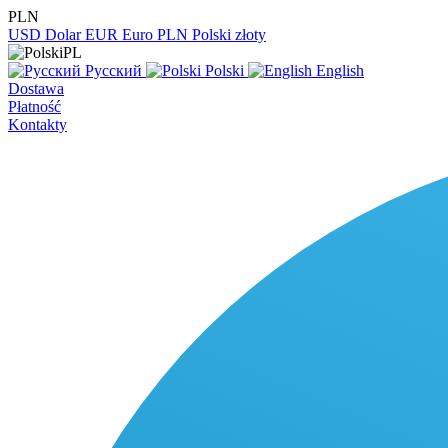
PLN
USD
Dolar
EUR
Euro
PLN
Polski złoty
PL
Русский
Polski
English
Dostawa
Płatność
Kontakty