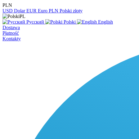
PLN
USD
Dolar
EUR
Euro
PLN
Polski złoty
PL
Русский
Polski
English
Dostawa
Płatność
Kontakty