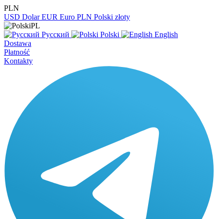
PLN
USD
Dolar
EUR
Euro
PLN
Polski złoty
PL
Русский
Polski
English
Dostawa
Płatność
Kontakty