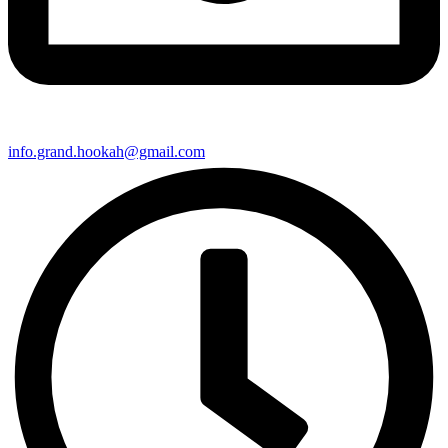
info.grand.hookah@gmail.com