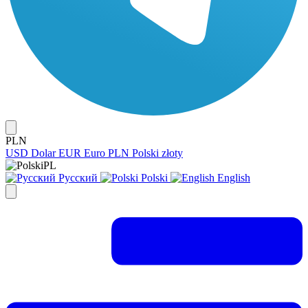
PLN
USD
Dolar
EUR
Euro
PLN
Polski złoty
PL
Русский
Polski
English