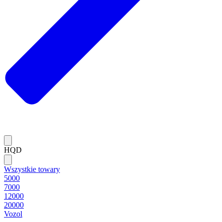
HQD
Wszystkie towary
5000
7000
12000
20000
Vozol