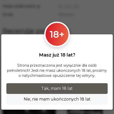
Waga opakowania, g:
30
,
100
,
250
Smak:
Mennica
Recenzje produktu
18+
Nikt jeszcze nie zostawił tutaj recenzji.
Masz już 18 lat?
Wystawić opinię
Strona przeznaczona jest wyłącznie dla osób
pełnoletnich! Jeśli nie masz ukończonych 18 lat, prosimy
o natychmiastowe opuszczenie tej witryny.
Podobne produkty
Tak, mam 18 lat
Nie, nie mam ukończonych 18 lat