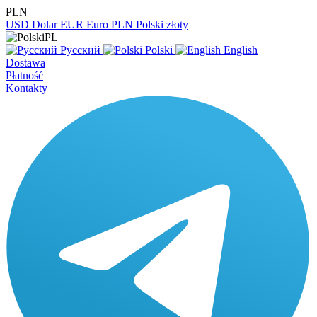
PLN
USD
Dolar
EUR
Euro
PLN
Polski złoty
PL
Русский
Polski
English
Dostawa
Płatność
Kontakty