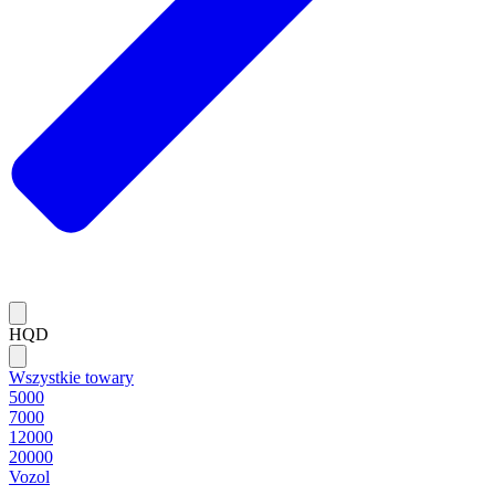
HQD
Wszystkie towary
5000
7000
12000
20000
Vozol