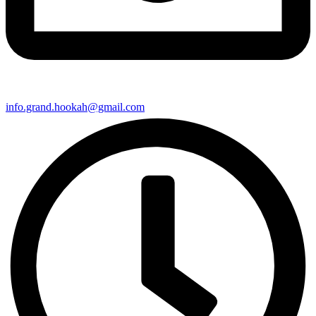
info.grand.hookah@gmail.com