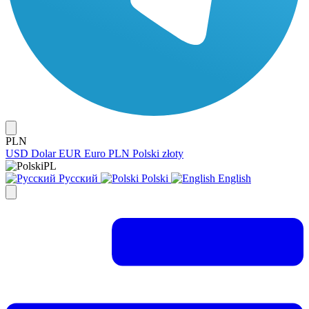
PLN
USD
Dolar
EUR
Euro
PLN
Polski złoty
PL
Русский
Polski
English