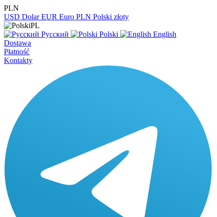
PLN
USD
Dolar
EUR
Euro
PLN
Polski złoty
PL
Русский
Polski
English
Dostawa
Płatność
Kontakty