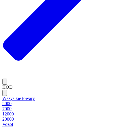
HQD
Wszystkie towary
5000
7000
12000
20000
Vozol