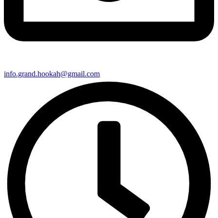
info.grand.hookah@gmail.com