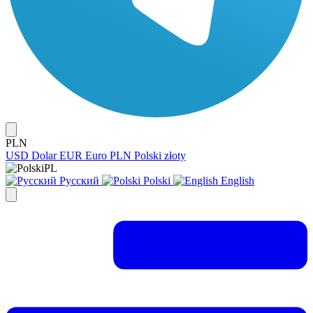
PLN
USD
Dolar
EUR
Euro
PLN
Polski złoty
PL
Русский
Polski
English