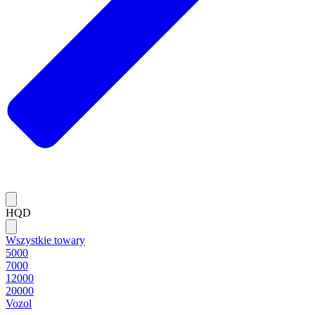
HQD
Wszystkie towary
5000
7000
12000
20000
Vozol