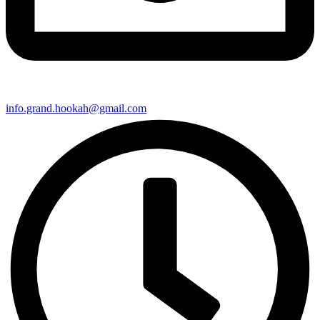
info.grand.hookah@gmail.com