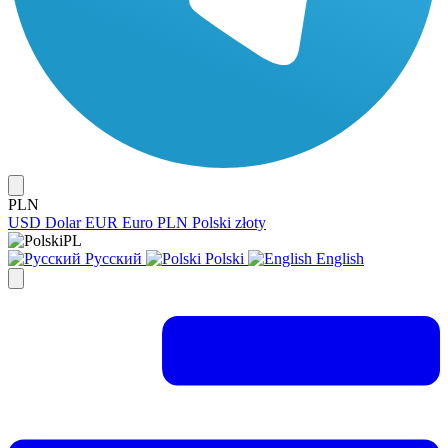
PLN
USD
Dolar
EUR
Euro
PLN
Polski złoty
PL
Русский
Polski
English