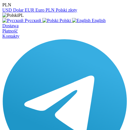
PLN
USD
Dolar
EUR
Euro
PLN
Polski złoty
PL
Русский
Polski
English
Dostawa
Płatność
Kontakty