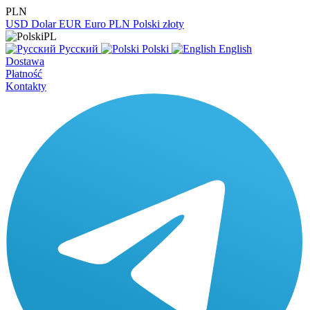
PLN
USD
Dolar
EUR
Euro
PLN
Polski złoty
PL
Русский
Polski
English
Dostawa
Płatność
Kontakty