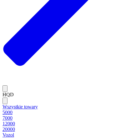
HQD
Wszystkie towary
5000
7000
12000
20000
Vozol