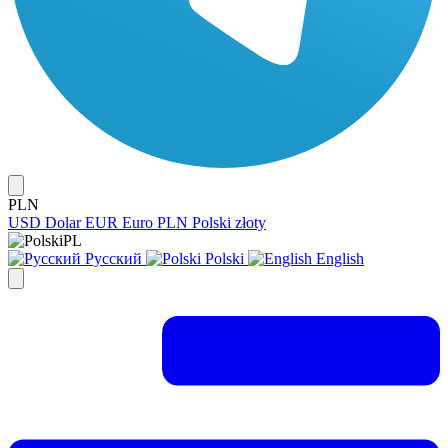
PLN
USD
Dolar
EUR
Euro
PLN
Polski złoty
PL
Русский
Polski
English