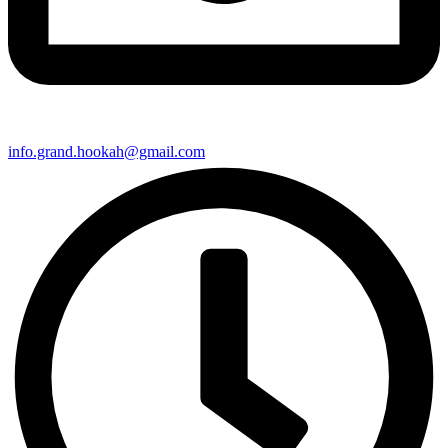
info.grand.hookah@gmail.com