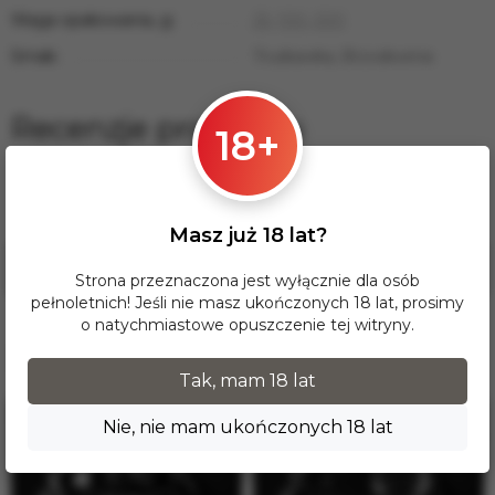
Waga opakowania, g:
25
,
100
,
200
Smak:
Truskawka, Brzoskwinia
Recenzje produktu
18+
Nikt jeszcze nie zostawił tutaj recenzji.
Masz już 18 lat?
Wystawić opinię
Strona przeznaczona jest wyłącznie dla osób
pełnoletnich! Jeśli nie masz ukończonych 18 lat, prosimy
o natychmiastowe opuszczenie tej witryny.
Podobne produkty
Tak, mam 18 lat
Nie, nie mam ukończonych 18 lat