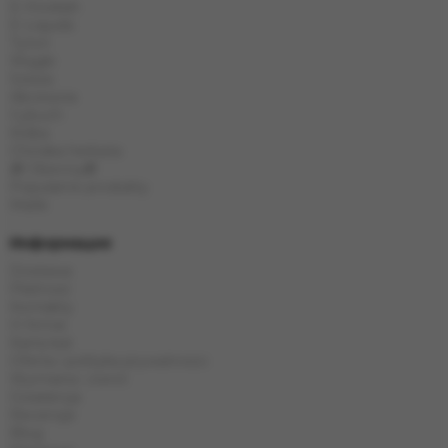
E-Hookah
E-Liquids
Tytoń
Węgle
Szisza
Akcesoria
Cybuch
Kolba
Chińska herbata
🎁 Obecny🎁
Popularne produkty
Marki
Информация
Dostawa
Płatność
Kontakty
O firmie
Karta kat
Oferta i polityka prywatności
Wymiana i zwrot
Gwarancja
Recenzje
Blog