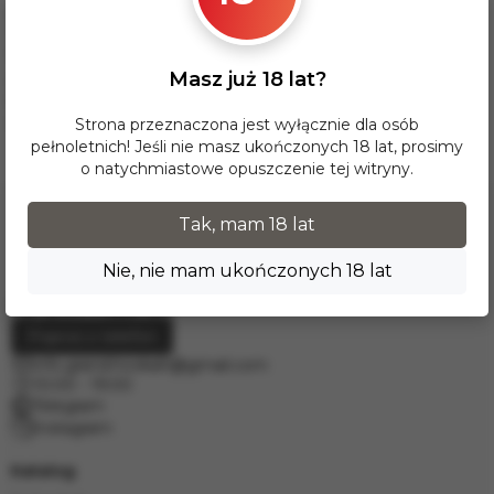
Dla tej opcji dostawy minimalna wartość zamówienia wynosi
17 zł. Przy zamówieniu powyżej 300 zł dostawa InPost na
terenie Polski jest BEZPŁATNA.
Masz już 18 lat?
Dostawy do krajów Europy realizujemy za pośrednictwem
firmy kurierskiej DPD. W celu wyceny prosimy o kontakt
mailowy pod adresem
info.grand.hookah@gmail.com
.
Strona przeznaczona jest wyłącznie dla osób
pełnoletnich! Jeśli nie masz ukończonych 18 lat, prosimy
o natychmiastowe opuszczenie tej witryny.
Tak, mam 18 lat
Nie, nie mam ukończonych 18 lat
Poproś o telefon
info.grand.hookah@gmail.com
10:00 - 19:00
Telegram
Instagram
Katalog