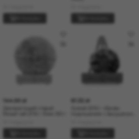
W magazynie
W magazynie
W koszyku
W koszyku
144.00 zł
61.32 zł
Дикорастущий старый
Гунмэй 2016 г. «Брови
белый чай 2016 г. блин 350 г
подношения» с высушенной
цедрой мандарина, 100 г
W magazynie
W magazynie
W koszyku
W koszyku