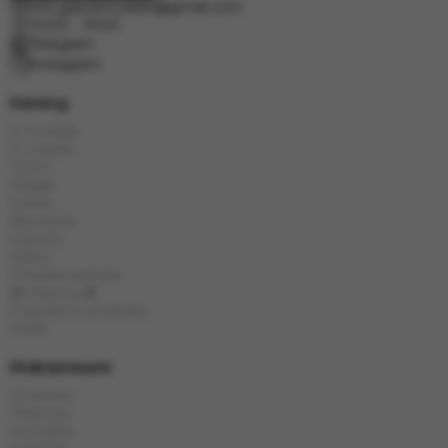
info.grand.hookah@gmail.com
10:00 - 19:00
Telegram
Instagram
Katalog
E-Hookah
E-Liquids
Tytoń
Węgle
Szisza
Akcesoria
Cybuch
Kolba
Chińska herbata
🎁 Obecny🎁
Popularne produkty
Marki
Информация
Dostawa
Płatność
Kontakty