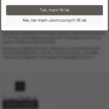
Warszawa;
Kraków;
Tak, mam 18 lat
Wrocław;
Łódź;
Poznań;
Nie, nie mam ukończonych 18 lat
Gdańsk i inne.
Dla tej opcji dostawy minimalna wartość zamówienia wynosi
17 zł. Przy zamówieniu powyżej 300 zł dostawa InPost na
terenie Polski jest BEZPŁATNA.
Dostawy do krajów Europy realizujemy za pośrednictwem
firmy kurierskiej DPD. W celu wyceny prosimy o kontakt
mailowy pod adresem
info.grand.hookah@gmail.com
.
Poproś o telefon